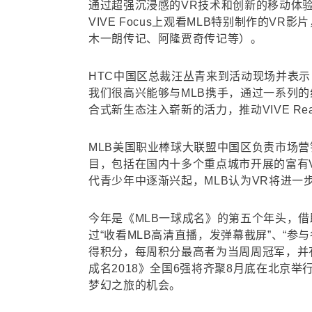
通过超强沉浸感的VR技术和创新的移动体验进入
VIVE Focus上观看MLB特别制作的
木一朗传记、阿隆贾奇传记等）。
HTC中国区总裁汪丛青来到活动现场并表示
我们很高兴能够与MLB携手，通过一系列
合式新生态注入崭新的活力，推动VIVE Rea
MLB美国职业棒球大联盟中国区负责市场营
目，包括在国内十多个重点城市开展的富有
代青少年中逐渐兴起，MLB认为VR将进一
今年是《MLB一球成名》的第五个年头，借助
过“收看MLB高清直播，发弹幕截屏”、“参与
得积分，每周积分最高者为当周周冠军，并有机
成名2018》全国6强将齐聚8月底在北京
梦幻之旅的机会。