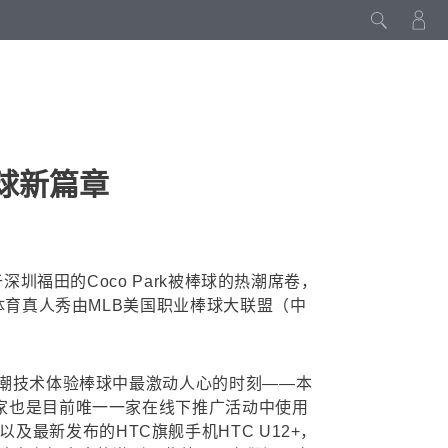
棒球新篇章
福田的Coco Park被棒球的热潮席卷，
尚体育真人秀由MLB美国职业棒球大联盟（中
。
新潮技术体验棒球中最激动人心的时刻——本
首家也是目前唯一一家在线下推广活动中使用
机，以及最新发布的HTC旗舰手机HTC U12+，