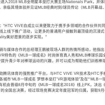
2018 MLB全明星本垒打大赛主场Nationals Park
VR影片，亲临其境体验并见证MLB经典时刻/球员传记（MLB开
：“HTC VIVE自成立以来便致力于携手多领域的合作伙伴共
的线上线下推广活动，让更多的普通用户接触到最顶级的沉浸式
lity美好愿景的逐步实现。”
销与媒体合作的总经理王鹏被现场人群的热情所感动，他指出：“H
VR特色的《MLB一球成名》时尚体育真人秀和MLB棒球乐
步提升青少年对棒球运动的兴趣，并可以成为帮助他们训练棒
腾讯体育的强势推广平台，与HTC VIVE VR技术及HT
各城市‘MLB一球成名 梦想本垒打’VR游戏体验”及在“‘MLB
会晋级8月中旬的《MLB一球成名2018》线上PK，决出《M
举行的全国总决赛，经过现场竞赛决定年度冠军的归属，获取9