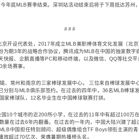
续至今年底MLB赛季结束。深圳站活动结束后将于下周抵达苏
# # #
北京开设代表处，2017年成立MLB美职棒体育文化发展（北京）
份为期3年的战略合作协议，腾讯成为MLB在中国的独家数字
天快报、企鹅直播等PC和移动终端，以及微信、QQ等社交
0余场赛事。
无锡、常州和南京的三家棒球发展中心。 三位来自棒球发展
分别与MLB俱乐部签约。在过去的四年中，36名MLB棒球
国家棒球队，12名毕业生在中国棒球联赛打拼。
划触达全国10个城市的近200所小学，在过去的11年中有超过10
数量在过去6年内翻番。在过去的一年内，中国大陆兴建了超过
LB中国担任特别顾问、超级偶像组合TF Boys领衔主演的
播放超过70亿次，荣膺暑期热播榜头名。