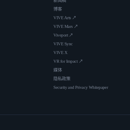
新闻稿
博客
VIVE Arts ↗
VIVE Mars ↗
Viveport ↗
VIVE Sync
VIVE X
VR for Impact ↗
媒体
隐私政策
Security and Privacy Whitepaper