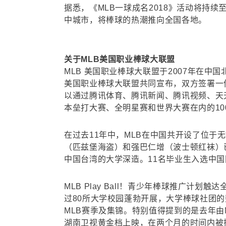
据悉，《MLB一球成名2018》活动将持
中城市，将棒球的热潮推向全国各地。
关于MLB美国职业棒球大联盟
MLB 美国职业棒球大联盟于2007年在中国
美国职业棒球大联盟共同宣布，双方签署一
以通过腾讯体育、腾讯新闻、腾讯视频、天
本垒打大赛、全明星赛和世界大赛在内的10
在过去11年中，MLB在中国共开设了位于
（匹兹堡海盗）和强巴仁增（波士顿红袜）已
中国台湾的大学深造。11名毕业生入选中国
MLB Play Ball！青少年棒球推广计
过80所大学校园蓬勃开展，大学棒球社团的
MLB赛季及集锦。特别值得提到的是去年由M
湖南卫视黄金档上映，在两个月的时间内被