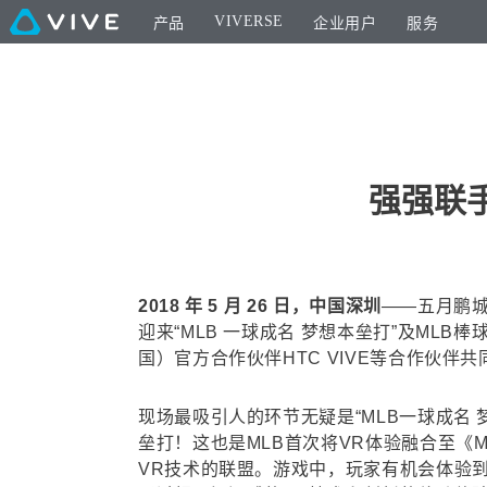
VIVERSE
产品
企业用户
服务
强强联手
2018 年 5 月 26 日，中国深圳
——五月鹏城
迎来“MLB 一球成名 梦想本垒打”及ML
国）官方合作伙伴HTC VIVE等合作伙
现场最吸引人的环节无疑是“MLB一球成名
垒打！这也是MLB首次将VR体验融合至《
VR技术的联盟。游戏中，玩家有机会体验到 VIV