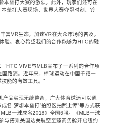
，并体验本垒打大赛的激烈。此外，玩家们还可在
幕战、本垒打大赛现场、世界大赛夺冠时刻、铃
同丰富VR生态，加速VR在大众市场的普及。
体验。衷心希望我们的合作能够为HTC的融
TC VIVE与MLB宣布了一系列的合作项
园全国路演。近年来，棒球运动在中国千禧一
球技能的有效工具。”
C手机产品实现无缝整合，广大体育球迷可以通
一球成名 梦想本垒打’拍照区拍照上传”等方式获
LB一球成名2018》全国6强。《MLB一球
月参与搭乘美国达美航空至臻商务舱开启纽约