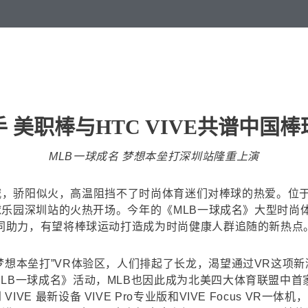
 美职棒与HTC VIVE共谱中国
MLB一球成名 梦想本垒打深圳站隆重上演
，骄阳似火，高温阻挡不了时尚体育迷们对棒球的热爱。位于深圳
B棒球乐园深圳站的火热开场。今年的《MLB一球成名》大型时
伴共同助力，有望将棒球运动打造成为时尚健康人群追随的新热点
 梦想本垒打”VR体验区，人们排起了长龙，渴望通过VR这项
MLB一球成名》活动，MLB也因此成为北美四大体育联盟中
E 最新设备 VIVE Pro专业版和VIVE Focus VR一体