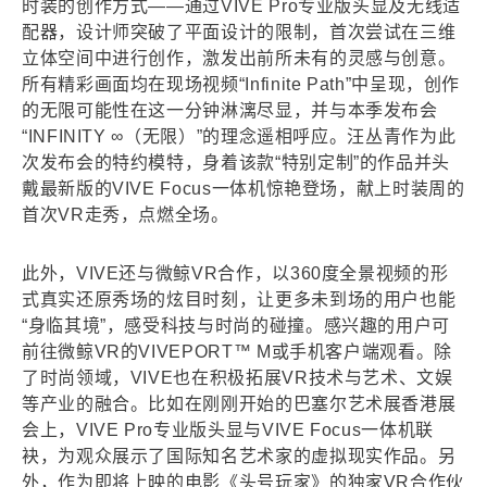
时装的创作方式——通过VIVE Pro专业版头显及无线适
配器，设计师突破了平面设计的限制，首次尝试在三维
立体空间中进行创作，激发出前所未有的灵感与创意。
所有精彩画面均在现场视频“Infinite Path”中呈现，创作
的无限可能性在这一分钟淋漓尽显，并与本季发布会
“INFINITY ∞（无限）”的理念遥相呼应。汪丛青作为此
次发布会的特约模特，身着该款“特别定制”的作品并头
戴最新版的VIVE Focus一体机惊艳登场，献上时装周的
首次VR走秀，点燃全场。
此外，VIVE还与微鲸VR合作，以360度全景视频的形
式真实还原秀场的炫目时刻，让更多未到场的用户也能
“身临其境”，感受科技与时尚的碰撞。感兴趣的用户可
前往微鲸VR的VIVEPORT™ M或手机客户端观看。除
了时尚领域，VIVE也在积极拓展VR技术与艺术、文娱
等产业的融合。比如在刚刚开始的巴塞尔艺术展香港展
会上，VIVE Pro专业版头显与VIVE Focus一体机联
袂，为观众展示了国际知名艺术家的虚拟现实作品。另
外，作为即将上映的电影《头号玩家》的独家VR合作伙