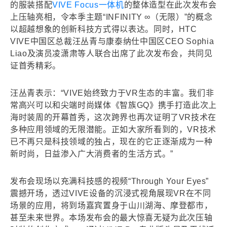
的服装搭配
VIVE Focus一体机
的整体造型在此次发布会
上压轴亮相，令本季主题“INFINITY ∞（无限）”的概念
以超越想象的创新科技方式得以表达。同时，HTC
VIVE中国区总裁汪丛青与康泰纳仕中国区CEO Sophia
Liao及演员凌潇肃等人联合出席了此次发布会，共同见
证首秀精彩。
汪丛青表示：“VIVE始终致力于VR生态的丰富。我们非
常高兴可以和尖端时尚媒体《智族GQ》携手打造此次上
海时装周的开幕首秀，这次跨界也再次证明了VR技术在
多种应用领域的无限潜能。正如大家所看到的，VR技术
已不再只是科技领域的独占，现在的它正逐渐成为一种
新时尚，日益渗入广大消费者的生活方式。”
发布会现场以充满科技感的视频“Through Your Eyes”
震撼开场，透过VIVE设备的沉浸式视角展现VR在不同
场景的应用，将到场嘉宾置身于山川湖海、摩登都市，
甚至未来世界。本场发布会的最大惊喜无疑为此次压轴