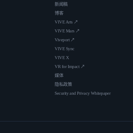
新闻稿
博客
VIVE Arts ↗
VIVE Mars ↗
Viveport ↗
VIVE Sync
VIVE X
VR for Impact ↗
媒体
隐私政策
Security and Privacy Whitepaper