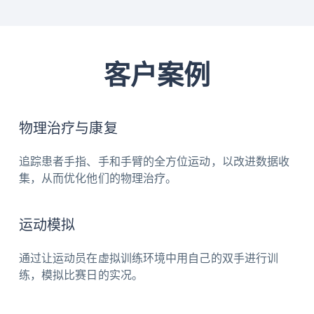
器
输入
电源键、应用程序按钮、USB Type C
连接器
客户案例
充电
USB-C接口
物理治疗与康复
附件
腕带宽度：22mm（误差+/- 0.2mm）
追踪患者手指、手和手臂的全方位运动，以改进数据收
重量
63g (误差+/- 5g)
集，从而优化他们的物理治疗。
尺寸大小
87 × 59 × 45 mm (误差+/- 1mm)
运动模拟
自动配对
支持
通过让运动员在虚拟训练环境中用自己的双手进行训
电池寿命
支持使用时间长达 4 小时。**
练，模拟比赛日的实况。