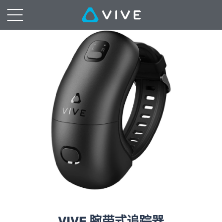
VIVE
腕
带
式
追
踪
器
VIVE 腕带式追踪器