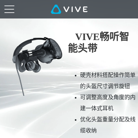
VIVE
畅
听
VIVE畅听智
智
能头带
能
头
硬壳材料搭配操作简单
带-
的头盔尺寸调节旋钮
VR
可调整高度及角度的内
虚
建一体式耳机
拟
优化头盔重量分配及线
现
缆收纳