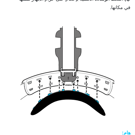
في مكانها.
هام: