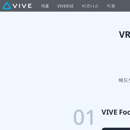
VR
제품
비즈니스
지원
VIVERSE
에
서
V
VIVE
Focus
Vision
헤드셋
설
정
01
VIVE Fo
하