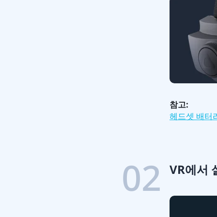
기
참고:
헤드셋 배터
02
VR에서