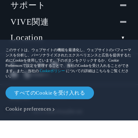
サポート
VIVE関連
Location
このサイトは、ウェブサイトの機能を最適化し、ウェブサイトのパフォーマ
ンスを分析し、パーソナライズされたエクスペリエンスと広告を提供するた
めにCookieを使用しています。下のボタンをクリックするか、Cookie
Preferencesで設定を管理することで、当社のCookieを受け入れることができ
ます。また、当社の
Cookieポリシー
についての詳細はこちらをご覧くださ
い。
© 2011-2026 HTC Corporation
すべてのCookieを受け入れる
Cookies
法的情報
Cookie preferences
プライバシー連絡先:
Global-Privacy@htc.com