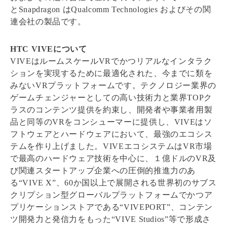
とSnapdragon はQualcomm Technologies およびその関
連会社の製品です。
HTC VIVEについて
VIVEはルームスケールVRでかつリアルなインタラク
ションを実現するために最適化された、今までに類を
みないVRプラットフォームです。テクノロジー業界の
ゲームチェンジャーとしての高い技術力と業界TOPク
ラスのコンテンツ提供を約束し、開発者や事業者用製
品と同等のVRをコンシューマーに提供し、VIVEはソ
フトウェアとハードウェアにおいて、最強のエコシス
テムを作り上げました。VIVEエコシステムはVR市場
で最高のハードウェア技術を中心に、１億ドルのVR及
び関連スタートアップ企業への圧倒的推進力のあ
る“VIVE X”、60か国以上で展開される世界初のサブス
クリプション型グローバルプラットフォームでかつア
プリケーションストアである“VIVEPORT”、コンテン
ツ開発力と発信力をもった“VIVE Studios”等で形成さ