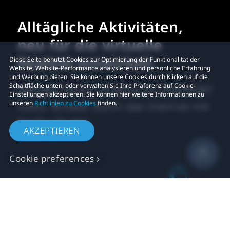
Alltägliche Aktivitäten,
neu für die virtuelle
Realität entwickelt.
Diese Seite benutzt Cookies zur Optimierung der Funktionalität der
Website, Website-Performance analysieren und persönliche Erfahrung
und Werbung bieten. Sie können unsere Cookies durch Klicken auf die
Schaltfläche unten, oder verwalten Sie Ihre Präferenz auf Cookie-
Beflügle Deine Fantasie mit VIVEPORT
Einstellungen akzeptieren. Sie können hier weitere Informationen zu
unseren
Richtlinien zu Cookies
finden.
Video. Browse durch das Internet mit
Firefox Reality.
AKZEPTIEREN
Cookie preferences