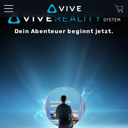
Alles,
was
Du
Dein Abenteuer beginnt jetzt.
für
eine
unglaubliche
Reise
benötigst
|