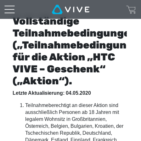
Teilnahmebedingungen
-
Vollständige
VIVE
Teilnahmebedingungen
(„Teilnahmebedingunge
Pro
für die Aktion „HTC
Full
VIVE – Geschenk“
Kit
(„Aktion“).
Half-
Letzte Aktualisierung: 04.05.2020
Life:
Teilnahmeberechtigt an dieser Aktion sind
Alyx
ausschließlich Personen ab 18 Jahren mit
legalem Wohnsitz in Großbritannien,
Aktion
Österreich, Belgien, Bulgarien, Kroatien, der
Tschechischen Republik, Deutschland,
|
Dänemark, Estland, Finnland, Frankreich,