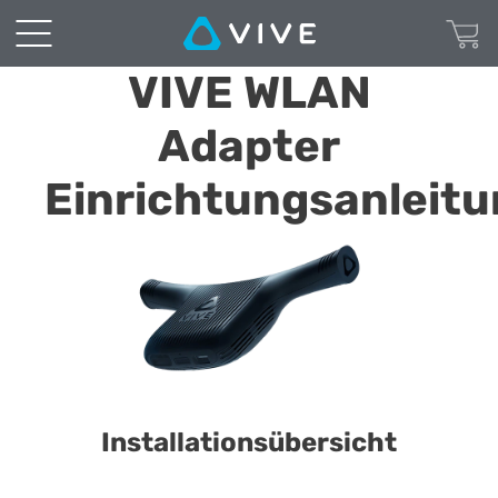
Den
WLAN
VIVE WLAN
Adapter
Adapter
einrichten
Einrichtungsanleit
|
VIVE
Installationsübersicht