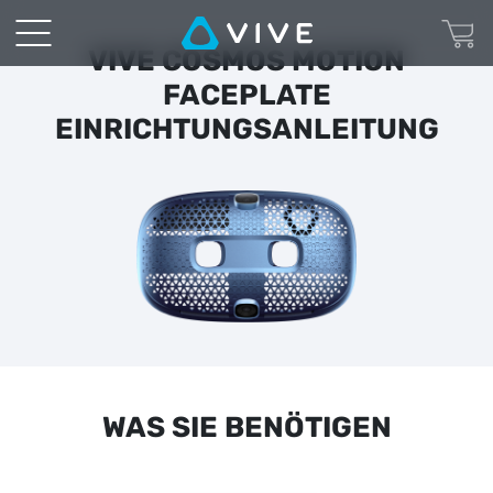
VIVE
VIVE COSMOS MOTION
|
FACEPLATE
Die
EINRICHTUNGSANLEITUNG
VIVE
Cosmos
Motion
Faceplate
verwenden
WAS SIE BENÖTIGEN