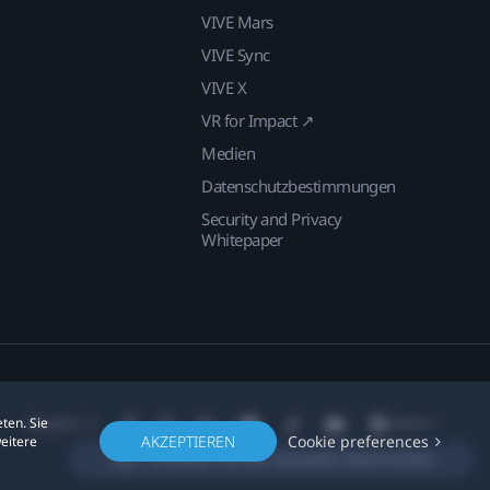
VIVE Mars
VIVE Sync
VIVE X
VR for Impact ↗
Medien
Datenschutzbestimmungen
Security and Privacy
Whitepaper
ten. Sie
Standort
AKZEPTIEREN
Cookie preferences
weitere
Erhalten Sie die neuesten Nachrichten