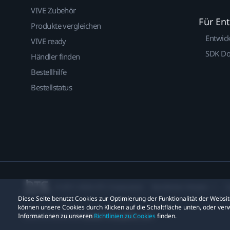
VIVE Zubehör
Für En
Produkte vergleichen
Entwic
VIVE ready
SDK D
Händler finden
Bestellhilfe
Bestellstatus
© 2011-2026 HTC Corporation
Rechtlicher Hinweis
C
Diese Seite benutzt Cookies zur Optimierung der Funktionalität der Webs
können unsere Cookies durch Klicken auf die Schaltfläche unten, oder verw
Informationen zu unseren
Richtlinien zu Cookies
finden.
Datenschutzkontakt:
Global-Privacy@htc.com