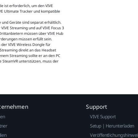
le ist erforderlich, um den VIVE
VE Ultimate Tracker und kompatible
e und Geräte sind separat erhältlich.
er VIVE Streaming und auf VIVE Focus 3
Drittanbietern müssen über VIVE Hub
rderungen müssen erfüllt sein.
n der VIVE Wireless Dongle für
 Streaming direkt an das Headset
enem Streaming sollte er an den PC
ie SteamVR unterstützen, muss der
nternehmen
Support
gen
VIVE Support
tner
Setup | Herunterladen
dien
Veröffentlichungshinwe