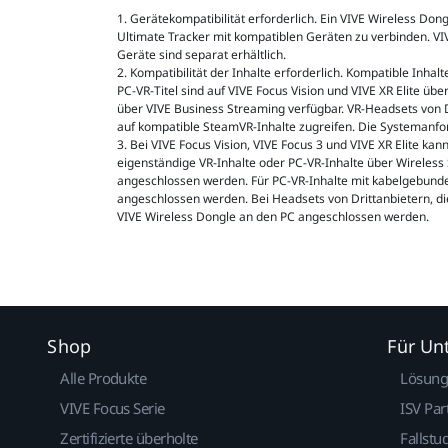
1. Gerätekompatibilität erforderlich. Ein VIVE Wireless Dong
Ultimate Tracker mit kompatiblen Geräten zu verbinden. VI
Geräte sind separat erhältlich.
2. Kompatibilität der Inhalte erforderlich. Kompatible Inhalt
PC-VR-Titel sind auf VIVE Focus Vision und VIVE XR Elite üb
über VIVE Business Streaming verfügbar. VR-Headsets von 
auf kompatible SteamVR-Inhalte zugreifen. Die Systemanfo
3. Bei VIVE Focus Vision, VIVE Focus 3 und VIVE XR Elite kan
eigenständige VR-Inhalte oder PC-VR-Inhalte über Wireless
angeschlossen werden. Für PC-VR-Inhalte mit kabelgebund
angeschlossen werden. Bei Headsets von Drittanbietern, d
VIVE Wireless Dongle an den PC angeschlossen werden.
Shop
Für U
Alle Produkte
Lösun
VIVE Focus Serie
ISV Par
Zertifizierte überholte
Fallstu