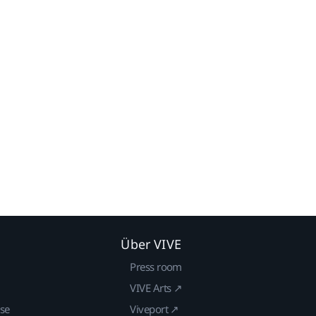
Über VIVE
Press room
VIVE Arts ↗
ise
Viveport ↗