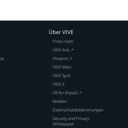
Über VIVE
Press room
VIVE Arts ↗
ise
Viveport ↗
VIVE Mars
VIVE Sync
VIVE X
VR for Impact ↗
Medien
Datenschutzbestimmungen
Security and Privacy
Whitepaper