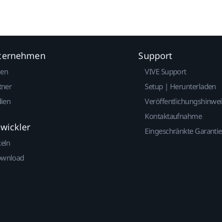
nternehmen
Support
gen
VIVE Support
tner
Setup | Herunterladen
dien
Veröffentlichungshinwe
Kontaktaufnahme
twickler
Eingeschränkte Garantie
keln
ownload