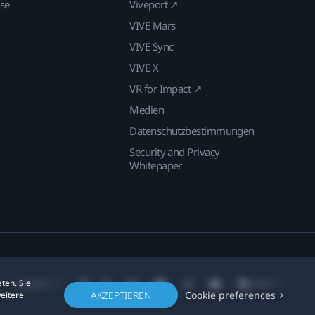
ise
Viveport ↗
VIVE Mars
VIVE Sync
VIVE X
VR for Impact ↗
Medien
Datenschutzbestimmungen
Security and Privacy
Whitepaper
ten. Sie
Standort
AKZEPTIEREN
Cookie preferences
weitere