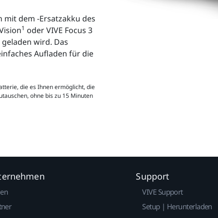
en mit dem -Ersatzakku des
1
Vision
oder VIVE Focus 3
geladen wird. Das
infaches Aufladen für die
tterie, die es Ihnen ermöglicht, die
zutauschen, ohne bis zu 15 Minuten
nternehmen
Support
gen
VIVE Support
tner
Setup | Herunterladen