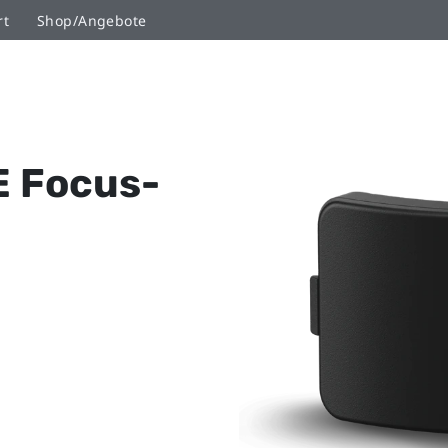
rt
Shop/Angebote
E Focus-