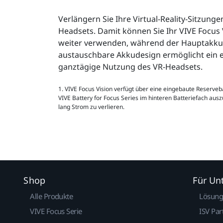
Verlängern Sie Ihre Virtual-Reality-Sitzung
Headsets. Damit können Sie Ihr VIVE Focus 
weiter verwenden, während der Hauptakku 
austauschbare Akkudesign ermöglicht ein e
ganztägige Nutzung des VR-Headsets.
1. VIVE Focus Vision verfügt über eine eingebaute Reserveba
VIVE Battery for Focus Series im hinteren Batteriefach aus
lang Strom zu verlieren.
Shop
Für U
Alle Produkte
Lösun
VIVE Focus Serie
ISV Par