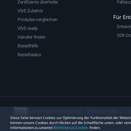
Zertifizierte überholte
Fallstu
VIVE Zubehör
Für En
Produkte vergleichen
Entwic
VIVE ready
SDK D
Händler finden
Bestellhilfe
Bestellstatus
© 2011-2026 HTC Corporation
Rechtlicher Hinweis
C
Diese Seite benutzt Cookies zur Optimierung der Funktionalität der Webs
können unsere Cookies durch Klicken auf die Schaltfläche unten, oder verw
Informationen zu unseren
Richtlinien zu Cookies
finden.
Datenschutzkontakt:
Global-Privacy@htc.com