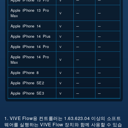
Apple iPhone 13 Pro
∨
─
─
Max
Apple iPhone 14
∨
─
─
Apple iPhone 14 Plus
∨
─
─
Apple iPhone 14 Pro
∨
─
─
Apple iPhone 14 Pro
∨
─
─
Max
Apple iPhone 8
∨
─
─
Apple iPhone SE2
∨
─
─
Apple iPhone SE3
∨
─
─
Apple iPhone X
∨
─
─
Apple iPhone XR
∨
─
─
1. VIVE Flow용 컨트롤러는 1.63.623.04 이상의 소프트
웨어를 실행하는 VIVE Flow 장치와 함께 사용할 수 있습
Apple iPhone XS
∨
─
─