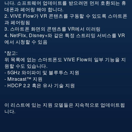
니다. 소프트웨어 업데이트를 받으려면 먼저 호환되는 휴
Apple iPhone XS Max
∨
─
─
대폰과 페어링 해야 합니다.
2. VIVE Flow가 VR 콘텐츠를 구동할 수 있도록 스마트폰
Asus ROG Phone
∨
∨
─
과 페어링됨
Asus ROG Phone 5s
∨
∨
─
3. 스마트폰 화면의 콘텐츠를 VR에서 미러링
4. NetFlix, Disney+와 같은 특정 스트리밍 서비스를 VR
Asus ROG Phone II
∨
∨
∨
에서 시청할 수 있음
Asus ZenFone 7
∨
∨
∨
*참고:
위 목록에 없는 스마트폰도 VIVE Flow의 일부 기능을 지
Asus ZenFone 8
∨
∨
∨
원할 수도 있습니다.
HTC Desire 22 pro
∨
∨
∨
- 5GHz 와이파이 및 블루투스 지원
- Miracast™ 지원
HTC U11
∨
∨
∨
- HDCP 2.2 혹은 유사 기술 지원
HTC U11+
∨
∨
∨
HTC U12+
∨
∨
∨
이 리스트에 있는 지원 모델들은 지속적으로 업데이트됩
니다.
HTC U20 5G
∨
∨
─
HTC U23
∨
∨
∨