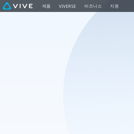
VIVE
제품
비즈니스
지원
VIVERSE
얼
티
미
트
트
래
커
설