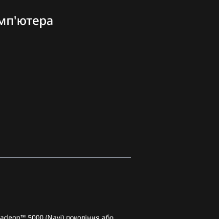
мп'ютера
Radeon™ 5000 (Navi) покоління або