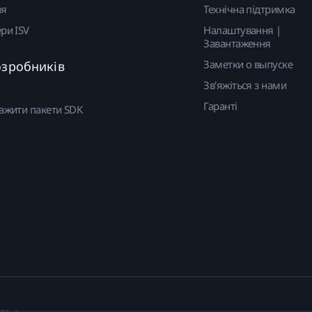
ня
Технічна підтримка
ри ISV
Налаштування |
Завантаження
Заметки о выпуске
озробників
Зв'яжіться з нами
Гаранті
ажити пакети SDK
ies