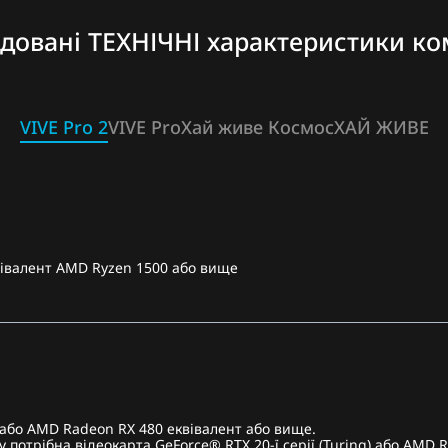
довані ТЕХНІЧНІ характеристики ко
VIVE Pro 2
VIVE Pro
Хай живе Космос
ХАЙ ЖИВЕ
еквівалент AMD Ryzen 1500 або вище
 або AMD Radeon RX 480 еквівалент або вище.
 потрібна відеокарта GeForce® RTX 20-ї серії (Turing) або AMD 