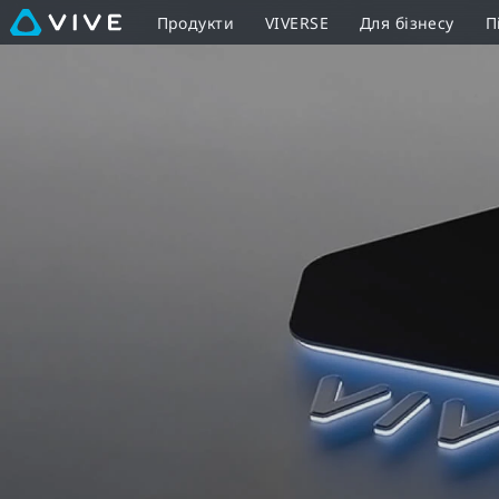
VIVE
Продукти
VIVERSE
Для бізнесу
П
Ready-
ПК,
обладнання
та
програмне
забезпечення
для
віртуальної