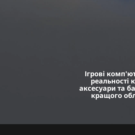
реальності
|
VIVE
Ukraine
Ігрові комп'ю
реальності 
аксесуари та б
кращого обл